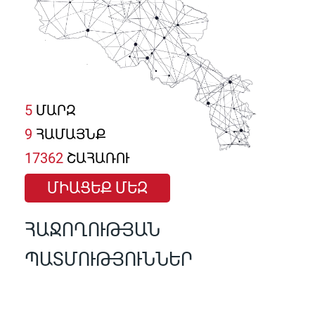
5
ՄԱՐԶ
9
ՀԱՄԱՅՆՔ
17362
ՇԱՀԱՌՈՒ
ՄԻԱՑԵՔ ՄԵԶ
ՀԱՋՈՂՈՒԹՅԱՆ
ՊԱՏՄՈՒԹՅՈՒՆՆԵՐ