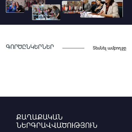
ԳՈՐԾԸՆԿԵՐՆԵՐ
Տեսնել ամբողջը
ՔԱՂԱՔԱԿԱՆ
ՆԵՐԳՐԱՎՎԱԾՈՒԹՅՈՒՆ