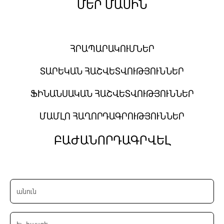
ՄԵՐ ՄԱՍԻՆ
ՀՐԱՊԱՐԱԿՈՒՄՆԵՐ
ՏԱՐԵԿԱՆ ՀԱՇՎԵՏՎՈՒԹՅՈՒՆՆԵՐ
ՖԻՆԱՆՍԱԿԱՆ ՀԱՇՎԵՏՎՈՒԹՅՈՒՆՆԵՐ
ՄԱՄԼՈ ՀԱՂՈՐԴԱԳՐՈՒԹՅՈՒՆՆԵՐ
ԲԱԺԱՆՈՐԴԱԳՐՎԵԼ